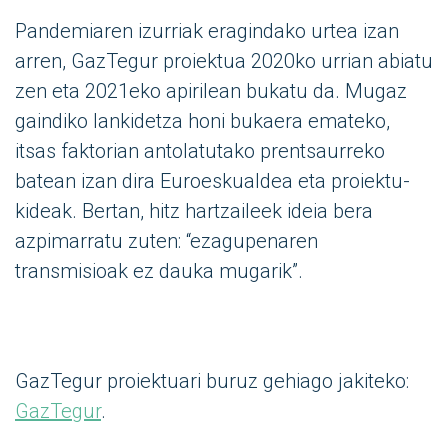
Pandemiaren izurriak eragindako urtea izan
arren, GazTegur proiektua 2020ko urrian abiatu
zen eta 2021eko apirilean bukatu da. Mugaz
gaindiko lankidetza honi bukaera emateko,
itsas faktorian antolatutako prentsaurreko
batean izan dira Euroeskualdea eta proiektu-
kideak. Bertan, hitz hartzaileek ideia bera
azpimarratu zuten: “ezagupenaren
transmisioak ez dauka mugarik”.
GazTegur proiektuari buruz gehiago jakiteko:
GazTegur
.