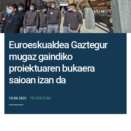
Euroeskualdea Gaztegur
mugaz gaindiko
proiektuaren bukaera
saioan izan da
19.04.2021
PROIEKTUAK