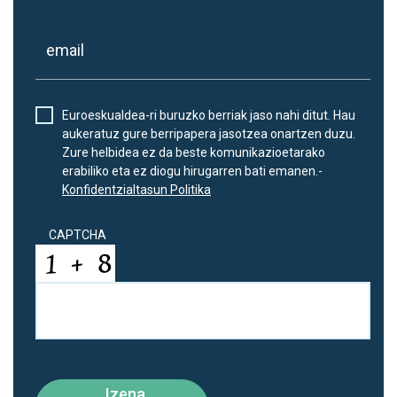
Euroeskualdea-ri buruzko berriak jaso nahi ditut. Hau
aukeratuz gure berripapera jasotzea onartzen duzu.
Zure helbidea ez da beste komunikazioetarako
erabiliko eta ez diogu hirugarren bati emanen.-
Konfidentzialtasun Politika
CAPTCHA
Izena