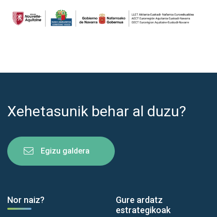
Xehetasunik behar al duzu?
Egizu galdera
Nor naiz?
Gure ardatz
estrategikoak