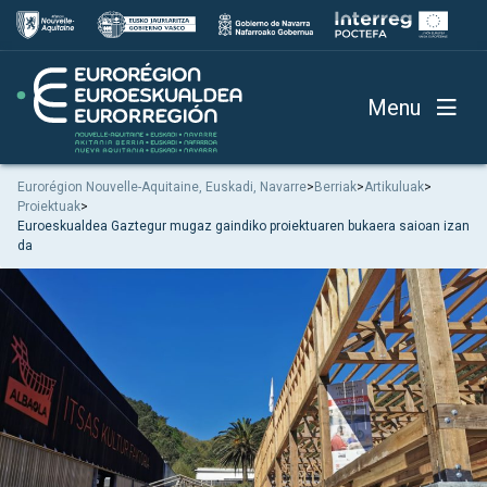
Menu
Eurorégion Nouvelle-Aquitaine, Euskadi, Navarre
>
Berriak
>
Artikuluak
>
Proiektuak
>
Euroeskualdea Gaztegur mugaz gaindiko proiektuaren bukaera saioan izan
da