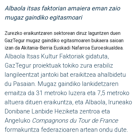
Albaola itsas faktorian amaiera eman zaio
mugaz gaindiko egitasmoari
Zurezko eraikuntzaren sektorean diruz laguntzen duen
GazTegur mugaz gaindiko egitasmoaren bukaera saioan
izan da Akitania-Berria Euskadi Nafarroa Euroeskualdea.
Albaola Itsas Kultur Faktoriak gidatuta,
GazTegur proiektuak tokiko zura erabiliz
langileentzat jantoki bat eraikitzea ahalbidetu
du Pasaian. Mugaz gaindiko lankidetzaren
emaitza da 31 metroko luzera eta 7,5 metroko
altuera dituen eraikuntza, eta Albaola, Iruneako
Donibane Lanbide Heziketa zentroa eta
Angeluko
Compagnons du Tour de France
formakuntza federazioaren artean ondu dute.