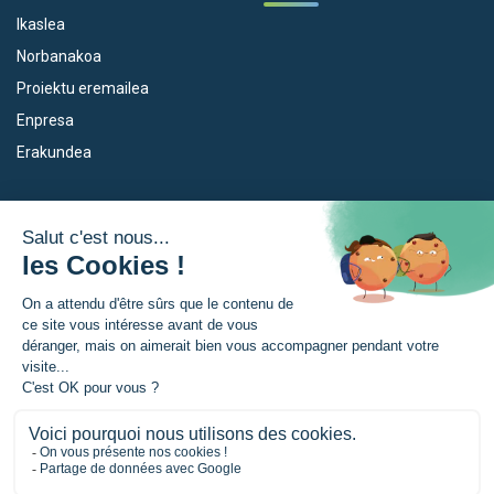
Ikaslea
Norbanakoa
Proiektu eremailea
Enpresa
Erakundea
Dispositiboak
Euroeskualdea
Empleo
Zer da Euroeskualdea?
Eskola Futura
Berriak
Forma NAEN
Prentsa gunia
TRANSFERMUGA-RREKIN