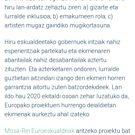
hiru lan-ardatz zehaztu ziren: a) gizarte eta
lurralde inklusioa; b) emakumeen rola; c)
artisten mugaz gaindiko mugikortasuna.
Hiru eskualdeetako gobernuek iritziak nahiz
esperientziak partekatu eta ekimenaren
abantailak nahiz desabantailak aztertu
zituzten. Eta azterketaren ondoren, lurralde
guztietan aitzindari izango den ekimen horren
garrantzia aitortu zuten batzordekideek. Lan
ildo hau 2020 ekitaldi osoan zehar luzatuko da,
Europako proiektuen hurrengo deialdietan
ekimenak aurkeztu ahal izateko.
Mosa-Rin Euroeskualdeak
antzeko proiektu bat