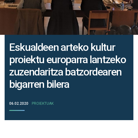
Eskualdeen arteko kultur
proiektu europarra lantzeko
zuzendaritza batzordearen
bigarren bilera
06.02.2020
PROIEKTUAK