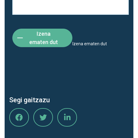
Izena
ematen dut
Izena ematen dut
Segi gaitzazu