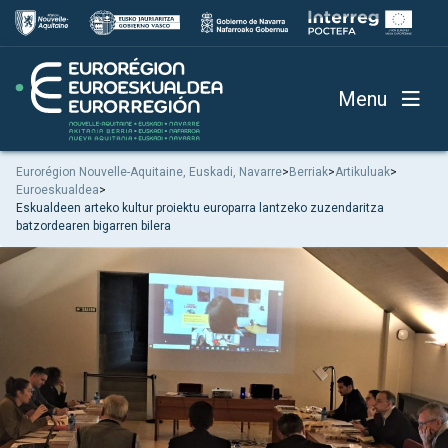
Menu
Eurorégion Nouvelle-Aquitaine, Euskadi, Navarre
>
Berriak
>
Artikuluak
>
Euroeskualdea
>
Eskualdeen arteko kultur proiektu europarra lantzeko zuzendaritza
batzordearen bigarren bilera