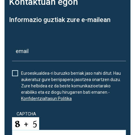
Kontaktuan
egon
Informazio guztiak zure e-mailean
Euroeskualdea-ri buruzko berriak jaso nahi ditut. Hau
aukeratuz gure berripapera jasotzea onartzen duzu.
Zure helbidea ez da beste komunikazioetarako
erabiliko eta ez diogu hirugarren bati emanen.-
Konfidentzialtasun Politika
CAPTCHA