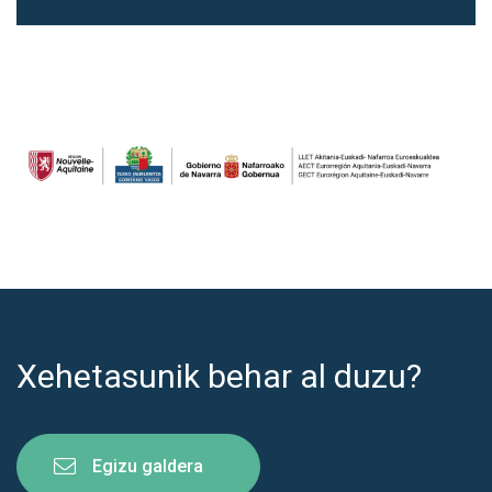
Xehetasunik behar al duzu?
Egizu galdera