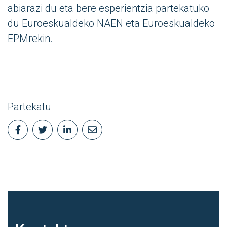
abiarazi du eta bere esperientzia partekatuko
du Euroeskualdeko NAEN eta Euroeskualdeko
EPMrekin.
Partekatu