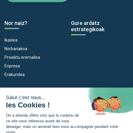
Nor naiz?
Gure ardatz
estrategikoak
Ikaslea
Norbanakoa
Proiektu eremailea
Enpresa
Erakundea
Dispositiboak
Euroeskualdea
Empleo
Zer da Euroeskualdea?
Eskola Futura
Berriak
Forma NAEN
Prentsa gunia