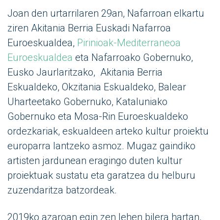
Joan den urtarrilaren 29an, Nafarroan elkartu
ziren Akitania Berria Euskadi Nafarroa
Euroeskualdea,
Pirinioak-Mediterraneoa
Euroeskualdea
eta Nafarroako Gobernuko,
Eusko Jaurlaritzako, Akitania Berria
Eskualdeko, Okzitania Eskualdeko, Balear
Uharteetako Gobernuko, Kataluniako
Gobernuko eta Mosa-Rin Euroeskualdeko
ordezkariak, eskualdeen arteko kultur proiektu
europarra lantzeko asmoz. Mugaz gaindiko
artisten jardunean eragingo duten kultur
proiektuak sustatu eta garatzea du helburu
zuzendaritza batzordeak.
2019ko azaroan egin zen lehen bilera hartan,