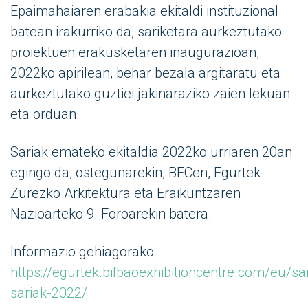
Epaimahaiaren erabakia ekitaldi instituzional
batean irakurriko da, sariketara aurkeztutako
proiektuen erakusketaren inaugurazioan,
2022ko apirilean, behar bezala argitaratu eta
aurkeztutako guztiei jakinaraziko zaien lekuan
eta orduan.
Sariak emateko ekitaldia 2022ko urriaren 20an
egingo da, ostegunarekin, BECen, Egurtek
Zurezko Arkitektura eta Eraikuntzaren
Nazioarteko 9. Foroarekin batera.
Informazio gehiagorako:
https://egurtek.bilbaoexhibitioncentre.com/eu/sa
sariak-2022/