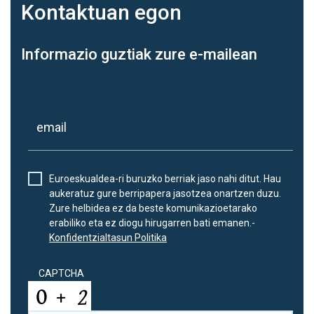
Kontaktuan
egon
Informazio guztiak zure e-mailean
Euroeskualdea-ri buruzko berriak jaso nahi ditut. Hau
aukeratuz gure berripapera jasotzea onartzen duzu.
Zure helbidea ez da beste komunikazioetarako
erabiliko eta ez diogu hirugarren bati emanen.-
Konfidentzialtasun Politika
CAPTCHA