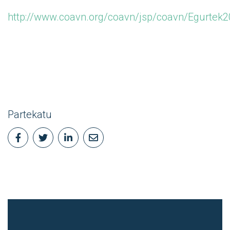
http://www.coavn.org/coavn/jsp/coavn/Egurtek2
Partekatu