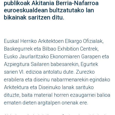
publikoak Akitania Berria-Nafarroa
euroeskualdean bultzatutako lan
bikainak saritzen ditu.
Euskal Herriko Arkitektoen Elkargo Ofizialak,
Baskegurrek eta Bilbao Exhibition Centrek,
Eusko Jaurlaritzako Ekonomiaren Garapen eta
Azpiegitura Sailaren babesarekin, Egurtek
sarien VI. edizioa antolatu dute. Zurezko
erabilera eta diseinu nabarmenarekin egindako
Arkitektura eta Diseinuko lanak sarituko
dituzte, baita material horren ezaugarriei balioa
ematen dieten argitalpen onenak ere.