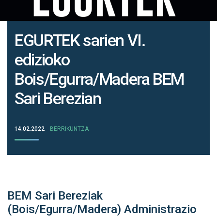
EGURTEK sarien VI.
edizioko
Bois/Egurra/Madera BEM
Sari Berezian
14.02.2022
BERRIKUNTZA
BEM Sari Bereziak
(Bois/Egurra/Madera) Administrazio