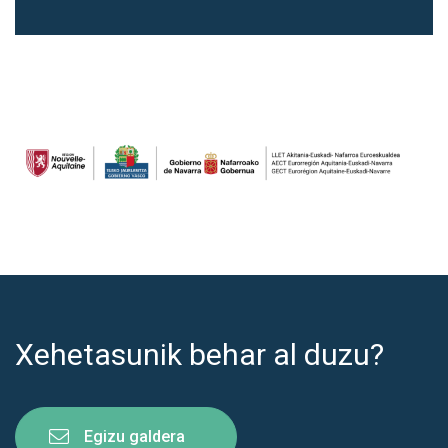
Xehetasunik behar al duzu?
Egizu galdera