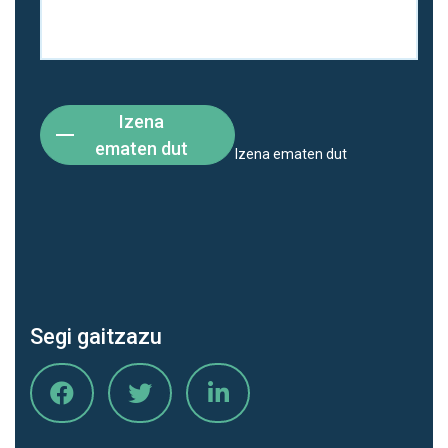
Izena
ematen dut
Izena ematen dut
Segi gaitzazu