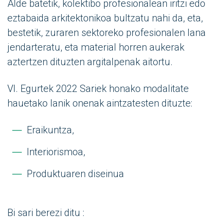
Alde batetik, kolektibo profesionalean iritzi edo
eztabaida arkitektonikoa bultzatu nahi da, eta,
bestetik, zuraren sektoreko profesionalen lana
jendarteratu, eta material horren aukerak
aztertzen dituzten argitalpenak aitortu.
VI. Egurtek 2022 Sariek honako modalitate
hauetako lanik onenak aintzatesten dituzte:
Eraikuntza,
Interiorismoa,
Produktuaren diseinua
Bi sari berezi ditu :