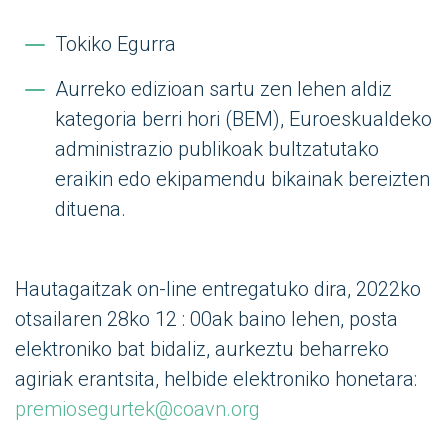
Tokiko Egurra
Aurreko edizioan sartu zen lehen aldiz
kategoria berri hori (BEM), Euroeskualdeko
administrazio publikoak bultzatutako
eraikin edo ekipamendu bikainak bereizten
dituena.
Hautagaitzak on-line entregatuko dira, 2022ko
otsailaren 28ko 12 : 00ak baino lehen, posta
elektroniko bat bidaliz, aurkeztu beharreko
agiriak erantsita, helbide elektroniko honetara:
premiosegurtek@coavn.org