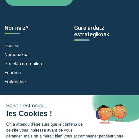
Nor naiz?
Gure ardatz
estrategikoak
Ikaslea
Norbanakoa
Proiektu eremailea
Enpresa
Erakundea
Dispositiboak
Euroeskualdea
Empleo
Zer da Euroeskualdea?
Eskola Futura
Berriak
Forma NAEN
Prentsa gunia