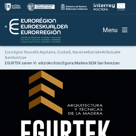
Menu
Eurorégion Nouvelle-Aquitaine, Euskadi, Navarre
>
Berriak
>
Artikuluak
>
Berrikuntza
>
EGURTEK sarien VI. edizioko Bois/Egurra/Madera BEM Sari Berezian