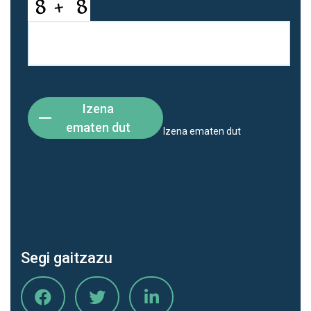
Izena
ematen dut
Izena ematen dut
Segi gaitzazu