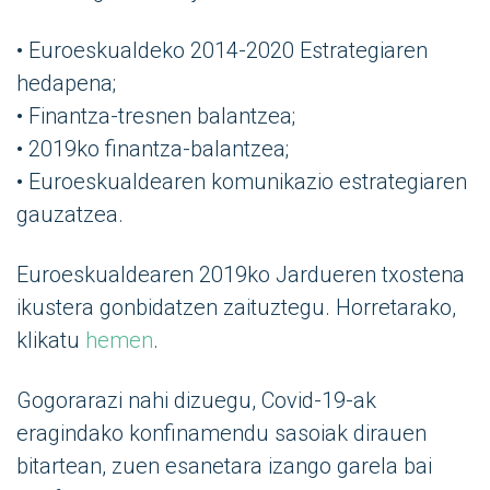
• Euroeskualdeko 2014-2020 Estrategiaren
hedapena;
• Finantza-tresnen balantzea;
• 2019ko finantza-balantzea;
• Euroeskualdearen komunikazio estrategiaren
gauzatzea.
Euroeskualdearen 2019ko Jardueren txostena
ikustera gonbidatzen zaituztegu. Horretarako,
klikatu
hemen
.
Gogorarazi nahi dizuegu, Covid-19-ak
eragindako konfinamendu sasoiak dirauen
bitartean, zuen esanetara izango garela bai