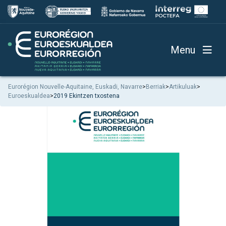
Menu
Eurorégion Nouvelle-Aquitaine, Euskadi, Navarre
>
Berriak
>
Artikuluak
>
Euroeskualdea
>
2019 Ekintzen txostena