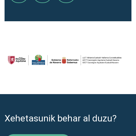
Xehetasunik behar al duzu?