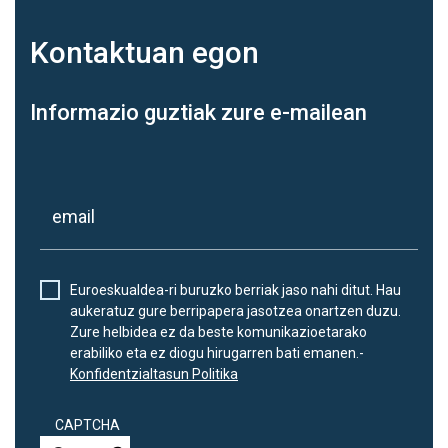
Kontaktuan
egon
Informazio guztiak zure e-mailean
Euroeskualdea-ri buruzko berriak jaso nahi ditut. Hau
aukeratuz gure berripapera jasotzea onartzen duzu.
Zure helbidea ez da beste komunikazioetarako
erabiliko eta ez diogu hirugarren bati emanen.-
Konfidentzialtasun Politika
CAPTCHA