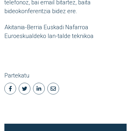
telefonoz, bai email bitartez, baita
bideokonferentzia bidez ere.
Akitania-Berria Euskadi Nafarroa
Euroeskualdeko lan-talde teknikoa
Partekatu