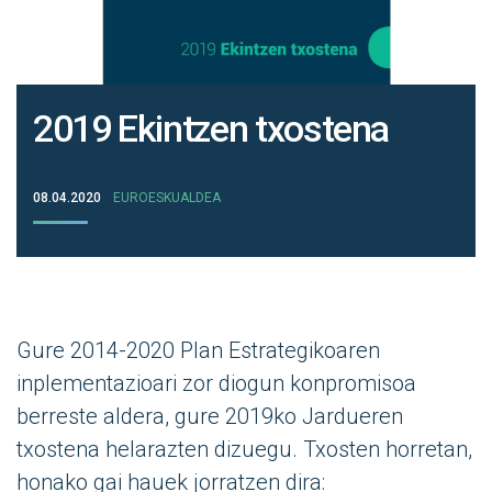
2019 Ekintzen txostena
08.04.2020
EUROESKUALDEA
Gure 2014-2020 Plan Estrategikoaren
inplementazioari zor diogun konpromisoa
berreste aldera, gure 2019ko Jardueren
txostena helarazten dizuegu. Txosten horretan,
honako gai hauek jorratzen dira: