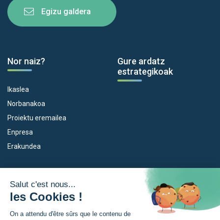
Egizu galdera
Nor naiz?
Gure ardatz
estrategikoak
Ikaslea
Norbanakoa
Proiektu eremailea
Enpresa
Erakundea
Dispositiboak
Euroeskualdea
Empleo
Zer da Euroeskualdea?
Eskola Futura
Berriak