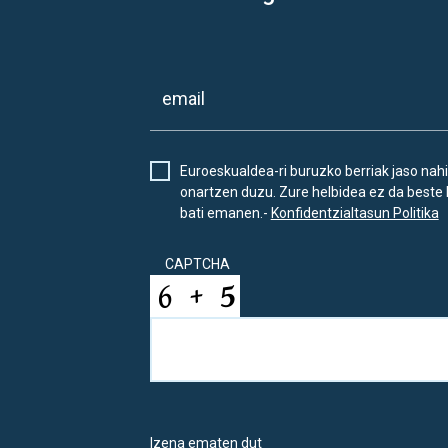
Euroeskualdea-ri buruzko berriak jaso nahi
onartzen duzu. Zure helbidea ez da beste 
bati emanen.-
Konfidentzialtasun Politika
CAPTCHA
Izena ematen dut