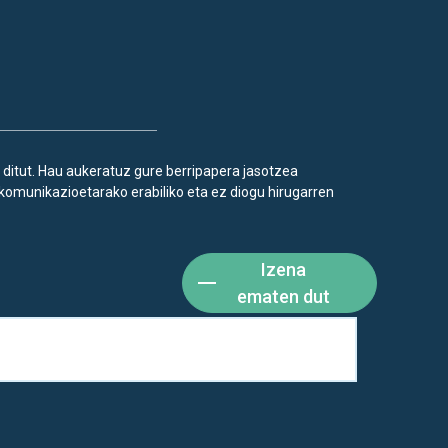
 ditut. Hau aukeratuz gure berripapera jasotzea
komunikazioetarako erabiliko eta ez diogu hirugarren
Izena
ematen dut