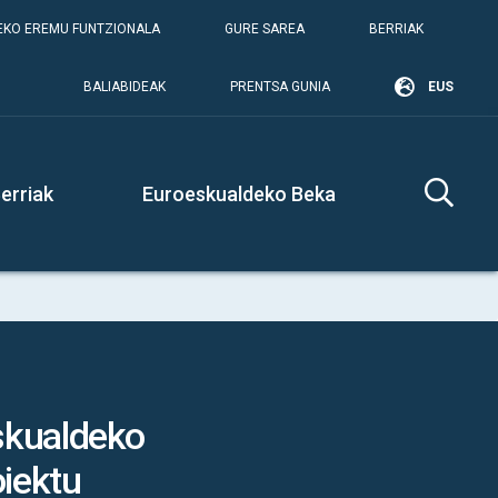
KO EREMU FUNTZIONALA
GURE SAREA
BERRIAK
BALIABIDEAK
PRENTSA GUNIA
EUS
erriak
Euroeskualdeko Beka
skualdeko
oiektu