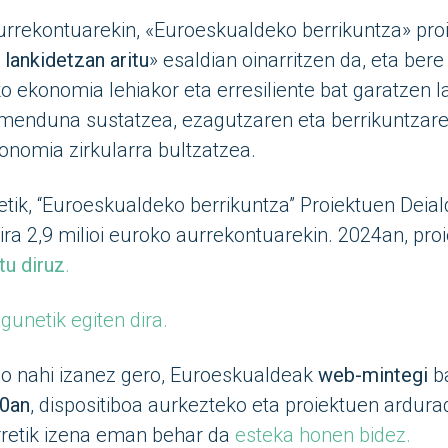
rrekontuarekin, «Euroeskualdeko berrikuntza» proi
 lankidetzan aritu
» esaldian oinarritzen da, eta ber
 ekonomia lehiakor eta erresiliente bat garatzen l
imenduna sustatzea, ezagutzaren eta berrikuntzare
konomia zirkularra bultzatzea.
tik, “Euroeskualdeko berrikuntza” Proiektuen Deial
ira 2,9 milioi euroko aurrekontuarekin. 2024an, pro
tu diruz
.
unetik egiten dira.
go nahi izanez gero, Euroeskualdeak
web-mintegi
b
10an
, dispositiboa aurkezteko eta proiektuen ardur
rretik izena eman behar da
esteka honen bidez.