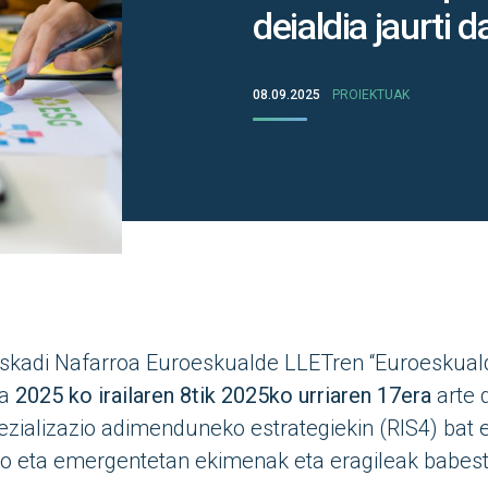
deialdia jaurti d
08.09.2025
PROIEKTUAK
uskadi Nafarroa Euroeskualde LLETren “Euroeskual
ia
2025 ko irailaren 8tik 2025ko urriaren 17era
arte d
ezializazio adimenduneko estrategiekin (RIS4) bat e
ko eta emergentetan ekimenak eta eragileak babes