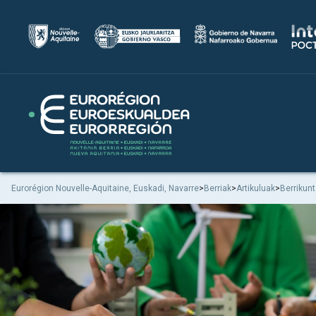
Eurorégion Nouvelle-Aquitaine, Euskadi, Navarre
>
Berriak
>
Artikuluak
>
Berrikun