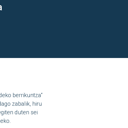
a
deko berrikuntza”
ago zabalik, hiru
giten duten sei
teko.