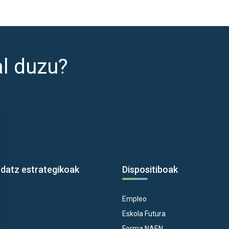
al duzu?
rdatz estrategikoak
Dispositiboak
Empleo
Eskola Futura
Forma NAEN