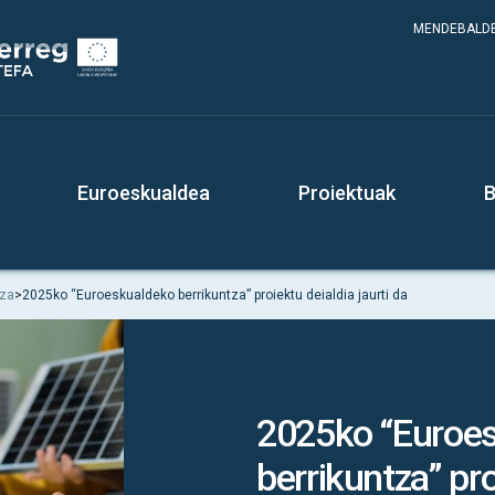
MENDEBALDE
Euroeskualdea
Proiektuak
B
tza
>
2025ko “Euroeskualdeko berrikuntza” proiektu deialdia jaurti da
2025ko “Euroe
berrikuntza” pr