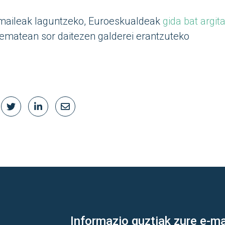
emaileak laguntzeko, Euroeskualdeak
gida bat argit
ematean sor daitezen galderei erantzuteko
Informazio guztiak zure e-ma