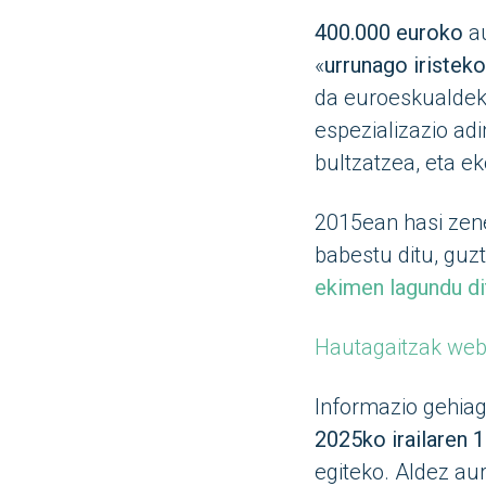
400.000 euroko
au
«
urrunago iristeko
da euroeskualdeko
espezializazio ad
bultzatzea, eta e
2015ean hasi zene
babestu ditu, guzt
ekimen lagundu di
Hautagaitzak webg
Informazio gehia
2025ko irailaren 
egiteko. Aldez au