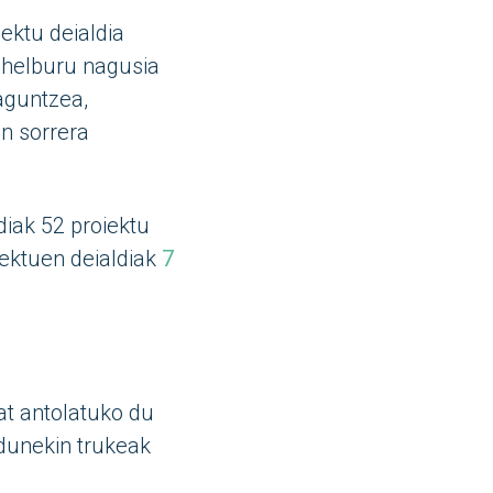
ektu deialdia
e helburu nagusia
aguntzea,
n sorrera
diak 52 proiektu
iektuen deialdiak
7
at antolatuko du
adunekin trukeak