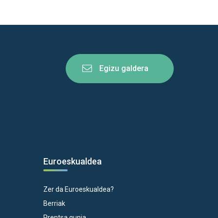
Egizu galdera
Euroeskualdea
Zer da Euroeskualdea?
Berriak
Prentsa gunia