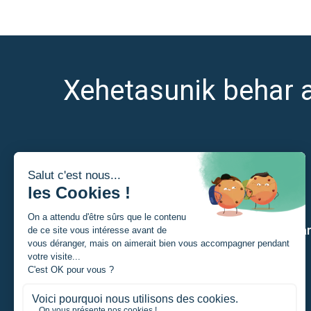
Xehetasunik behar 
Nor naiz?
Gure a
Ikaslea
Norbanakoa
Proiektu eremailea