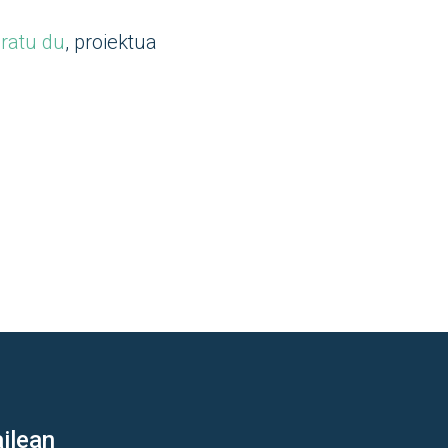
aratu du
, proiektua
ilean