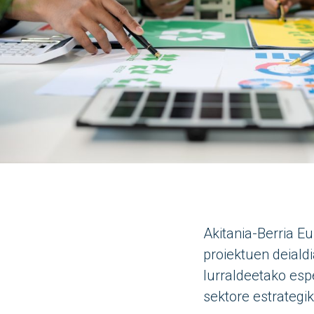
Akitania-Berria E
proiektuen deiald
lurraldeetako esp
sektore estrategi