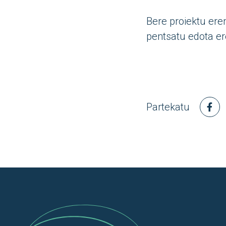
Bere proiektu er
pentsatu edota er
Partekatu