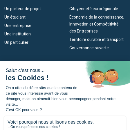
Un porteur de projet
Citoyenneté eurorégionale
Un étudiant
Économie de la connaissance,
Innovation et Compétitivité
Une entreprise
des Entreprises
Une institution
Territoire durable et transport
Un particulier
Gouvernance ouverte
Nos dispositifs
L’Eurorégion
Empleo
Qu’est-ce que l’Eurorégion ?
Eskola Futura
Actualités
Forma NAEN
Espace presse
TRANSFERMUGA-RREKIN