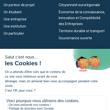
Un porteur de projet
Citoyenneté eurorégionale
Un étudiant
Économie de la connaissance,
Innovation et Compétitivité
Une entreprise
des Entreprises
Une institution
Territoire durable et transport
Un particulier
Gouvernance ouverte
Nos dispositifs
L’Eurorégion
Empleo
Qu’est-ce que l’Eurorégion ?
Eskola Futura
Actualités
Forma NAEN
Espace presse
TRANSFERMUGA-RREKIN