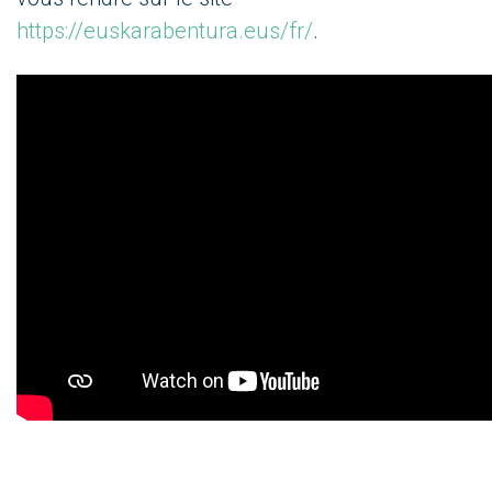
https://euskarabentura.eus/fr/
.