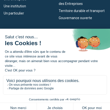
des Entreprises
Une institution
Territoire durable et transport
Un particulier
Gouvernance ouverte
Nos dispositifs
L’Eurorégion
Empleo
Qu’est-ce que l’Eurorégion ?
Eskola Futura
Actualités
Forma NAEN
Espace presse
TRANSFERMUGA-RREKIN
© Eurorégion Nouvelle-Aquitaine Euskadi Navarre |
Mentions légales
|
Politique de confidentialité
|
Gestion des cookies