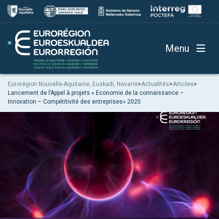
Menu
Eurorégion Nouvelle-Aquitaine, Euskadi, Navarre
>
Actualités
>
Articles
>
Lancement de l’Appel à projets « Economie de la connaissance –
Innovation – Compétitivité des entreprises» 2020