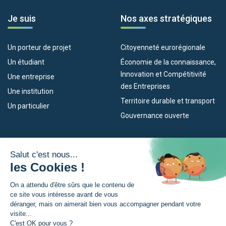
Je suis
Nos axes stratégiques
Un porteur de projet
Citoyenneté eurorégionale
Un étudiant
Économie de la connaissance,
Innovation et Compétitivité
Une entreprise
des Entreprises
Une institution
Territoire durable et transport
Un particulier
Gouvernance ouverte
Nos dispositifs
L’Eurorégion
Empleo
Qu’est-ce que l’Eurorégion ?
Eskola Futura
Actualités
Forma NAEN
Espace presse
TRANSFERMUGA-RREKIN