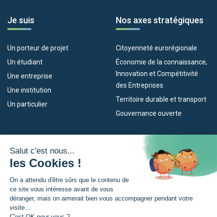
Je suis
Nos axes stratégiques
Un porteur de projet
Citoyenneté eurorégionale
Un étudiant
Économie de la connaissance,
Innovation et Compétitivité
Une entreprise
des Entreprises
Une institution
Territoire durable et transport
Un particulier
Gouvernance ouverte
Nos dispositifs
L’Eurorégion
Empleo
Qu’est-ce que l’Eurorégion ?
Eskola Futura
Actualités
Forma NAEN
Espace presse
TRANSFERMUGA-RREKIN