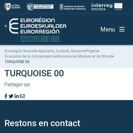
Menu
Eurorégion Nouvelle-Aquitaine, Euskadi, Navarre
>
Projets
>
Économie de la connaissance
>
Ressources Marines et du littoral
>
TURQUOISE 00
TURQUOISE 00
Partager sur
Restons en
contact