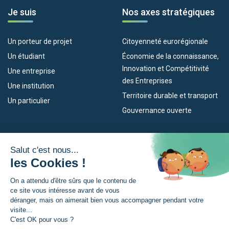
Je suis
Nos axes stratégiques
Un porteur de projet
Citoyenneté eurorégionale
Un étudiant
Économie de la connaissance,
Innovation et Compétitivité
Une entreprise
des Entreprises
Une institution
Territoire durable et transport
Un particulier
Gouvernance ouverte
Nos dispositifs
L’Eurorégion
Empleo
Qu’est-ce que l’Eurorégion ?
Eskola Futura
Actualités
Forma NAEN
Espace presse
TRANSFERMUGA-RREKIN