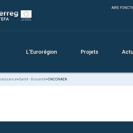
AIRE FONCT
L’Eurorégion
Projets
Actu
naissance
>
Santé - Biosanté
>
ONCONAEN