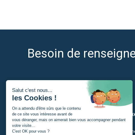
Besoin de renseign
Je suis
Nos ax
Un porteur de projet
Citoyenn