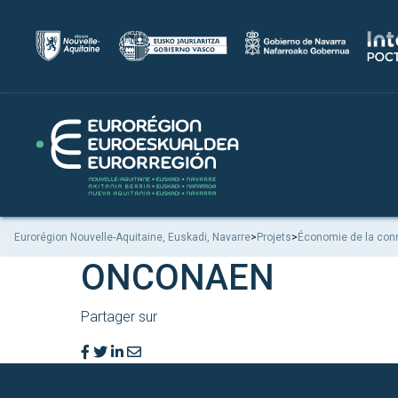
Eurorégion Nouvelle-Aquitaine, Euskadi, Navarre
>
Projets
>
Économie de la con
ONCONAEN
Partager sur