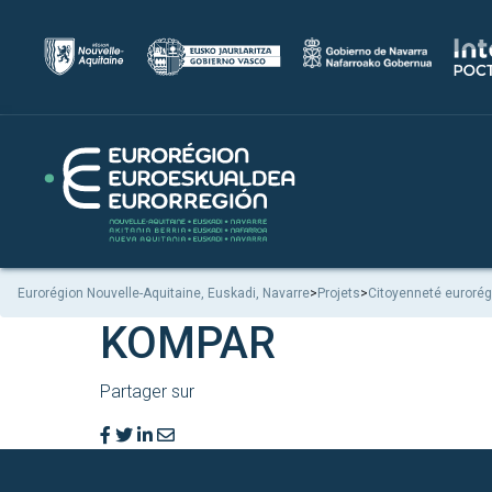
Eurorégion Nouvelle-Aquitaine, Euskadi, Navarre
>
Projets
>
Citoyenneté eurorég
KOMPAR
Partager sur