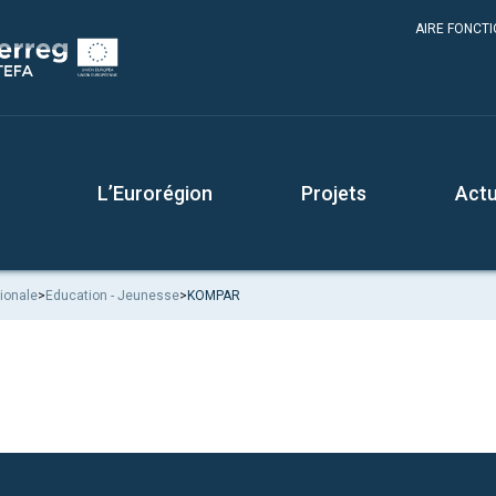
AIRE FONCT
L’Eurorégion
Projets
Actu
ionale
>
Education - Jeunesse
>
KOMPAR