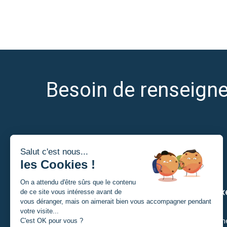
Besoin de renseign
Je suis
Nos ax
Un porteur de projet
Citoyenn