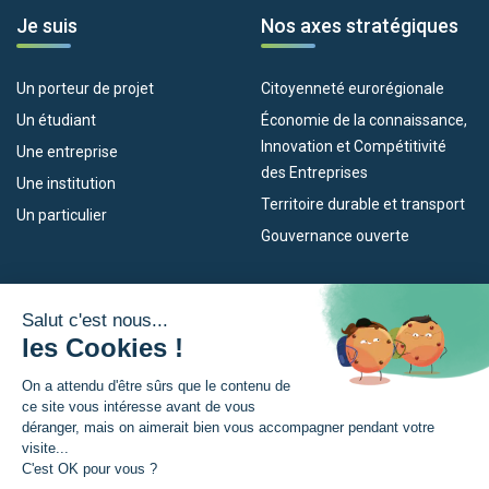
Je suis
Nos axes stratégiques
Un porteur de projet
Citoyenneté eurorégionale
Un étudiant
Économie de la connaissance,
Innovation et Compétitivité
Une entreprise
des Entreprises
Une institution
Territoire durable et transport
Un particulier
Gouvernance ouverte
Nos dispositifs
L’Eurorégion
Empleo
Qu’est-ce que l’Eurorégion ?
Eskola Futura
Actualités
Forma NAEN
Espace presse
TRANSFERMUGA-RREKIN