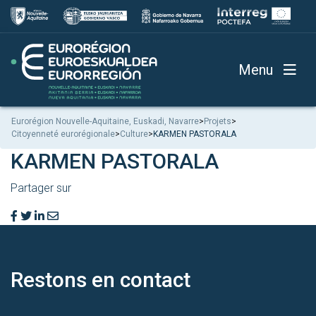
Menu
Eurorégion Nouvelle-Aquitaine, Euskadi, Navarre
>
Projets
>
Citoyenneté eurorégionale
>
Culture
>
KARMEN PASTORALA
KARMEN PASTORALA
Partager sur
Restons en
contact