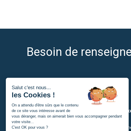
Besoin de renseign
Je suis
Nos ax
Un porteur de projet
Citoyenn