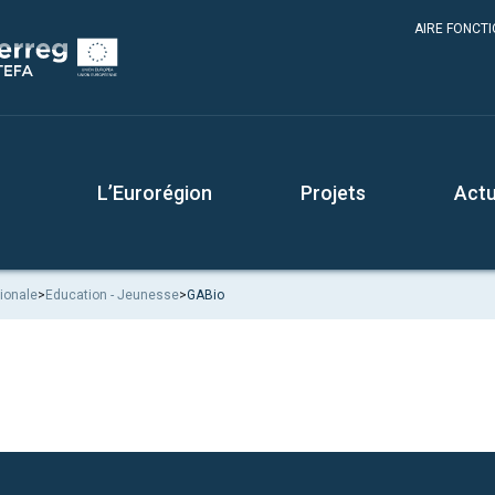
AIRE FONCT
L’Eurorégion
Projets
Actu
ionale
>
Education - Jeunesse
>
GABio