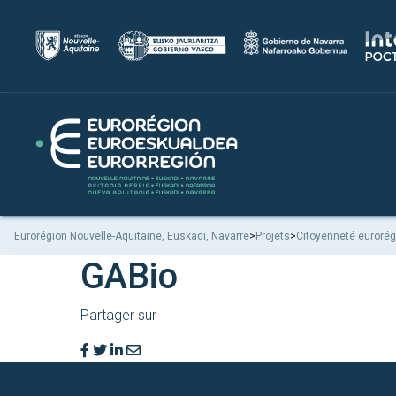
Eurorégion Nouvelle-Aquitaine, Euskadi, Navarre
>
Projets
>
Citoyenneté eurorég
GABio
Partager sur