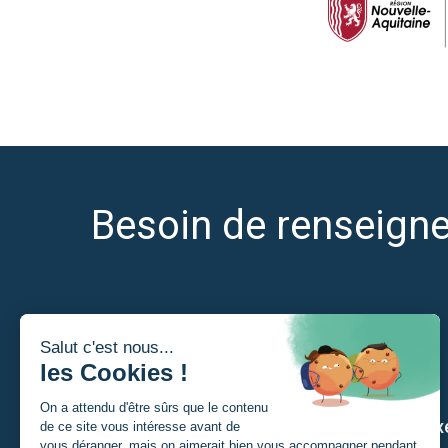
Besoin de renseign
Je suis
Nos ax