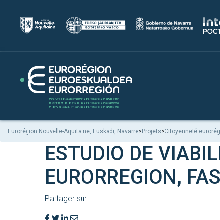
Eurorégion Nouvelle-Aquitaine, Euskadi, Navarre
>
Projets
>
Citoyenneté eurorég
ESTUDIO DE VIABI
EURORREGION, FASE
Partager sur