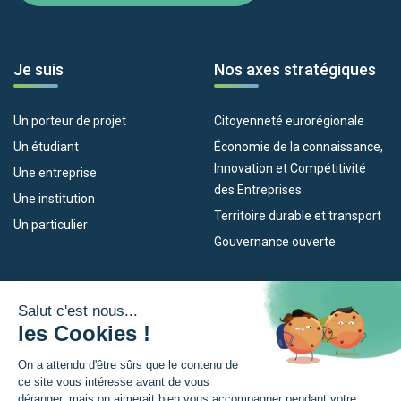
Je suis
Nos axes stratégiques
Un porteur de projet
Citoyenneté eurorégionale
Un étudiant
Économie de la connaissance,
Innovation et Compétitivité
Une entreprise
des Entreprises
Une institution
Territoire durable et transport
Un particulier
Gouvernance ouverte
Nos dispositifs
L’Eurorégion
Empleo
Qu’est-ce que l’Eurorégion ?
Eskola Futura
Actualités
Forma NAEN
Espace presse