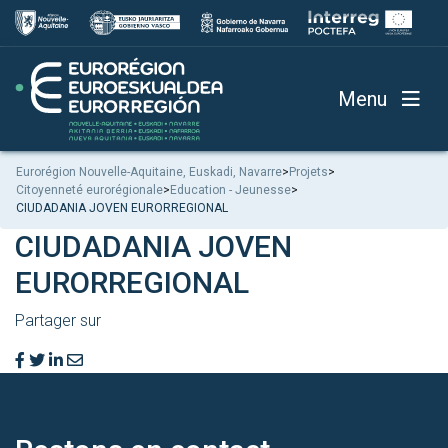
Menu
Eurorégion Nouvelle-Aquitaine, Euskadi, Navarre
>
Projets
>
Citoyenneté eurorégionale
>
Education - Jeunesse
>
CIUDADANIA JOVEN EURORREGIONAL
CIUDADANIA JOVEN
EURORREGIONAL
Partager sur