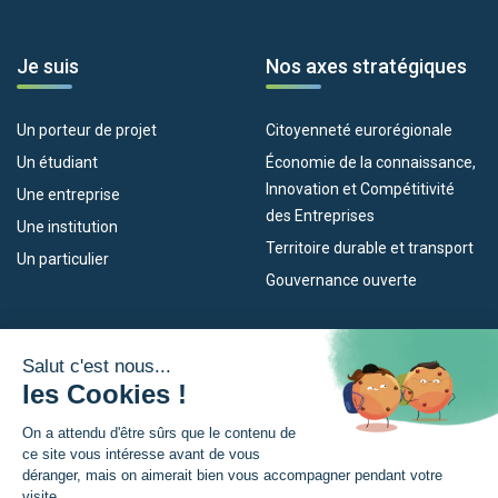
Je suis
Nos axes stratégiques
Un porteur de projet
Citoyenneté eurorégionale
Un étudiant
Économie de la connaissance,
Innovation et Compétitivité
Une entreprise
des Entreprises
Une institution
Territoire durable et transport
Un particulier
Gouvernance ouverte
Nos dispositifs
L’Eurorégion
Empleo
Qu’est-ce que l’Eurorégion ?
Eskola Futura
Actualités
Forma NAEN
Espace presse