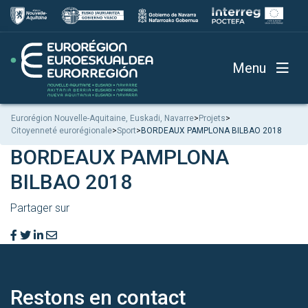
Menu
Eurorégion Nouvelle-Aquitaine, Euskadi, Navarre
>
Projets
>
Citoyenneté eurorégionale
>
Sport
>
BORDEAUX PAMPLONA BILBAO 2018
BORDEAUX PAMPLONA
BILBAO 2018
Partager sur
Restons en
contact