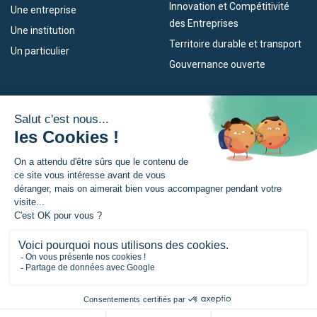
Innovation et Compétitivité
Une entreprise
des Entreprises
Une institution
Territoire durable et transport
Un particulier
Gouvernance ouverte
Nos dispositifs
L’Eurorégion
Empleo
Qu’est-ce que l’Eurorégion ?
Eskola Futura
Actualités
Forma NAEN
Espace presse
TRANSFERMUGA-RREKIN
© Eurorégion Nouvelle-Aquitaine Euskadi Navarre |
Mentions légales
|
Politique de confidentialité
|
Gestion des cookies