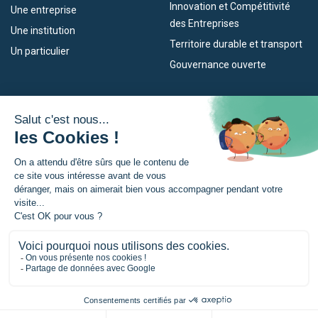
Innovation et Compétitivité
Une entreprise
des Entreprises
Une institution
Territoire durable et transport
Un particulier
Gouvernance ouverte
Nos dispositifs
L’Eurorégion
Empleo
Qu’est-ce que l’Eurorégion ?
Eskola Futura
Actualités
Forma NAEN
Espace presse
TRANSFERMUGA-RREKIN
© Eurorégion Nouvelle-Aquitaine Euskadi Navarre |
Mentions légales
|
Politique de confidentialité
|
Gestion des cookies