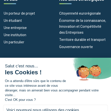
Un porteur de projet
Citoyenneté eurorégionale
Un étudiant
Économie de la connaissance,
Innovation et Compétitivité
Une entreprise
des Entreprises
Une institution
Territoire durable et transport
Un particulier
Gouvernance ouverte
Nos dispositifs
L’Eurorégion
Empleo
Qu’est-ce que l’Eurorégion ?
Eskola Futura
Actualités
Forma NAEN
Espace presse
TRANSFERMUGA-RREKIN