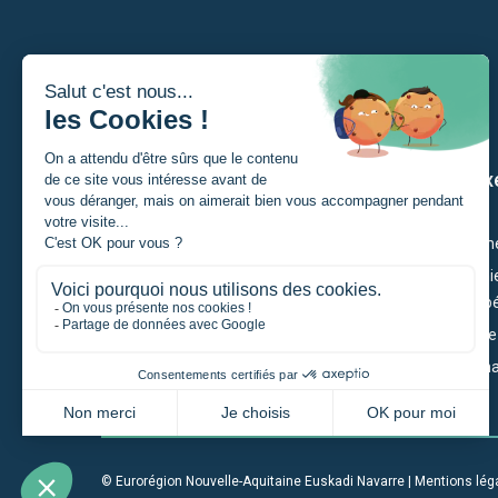
Je suis
Nos ax
Un porteur de projet
Citoyenn
Un étudiant
Économie
et Compét
Une entreprise
Territoir
Une institution
Gouverna
Un particulier
© Eurorégion Nouvelle-Aquitaine Euskadi Navarre |
Mentions lég