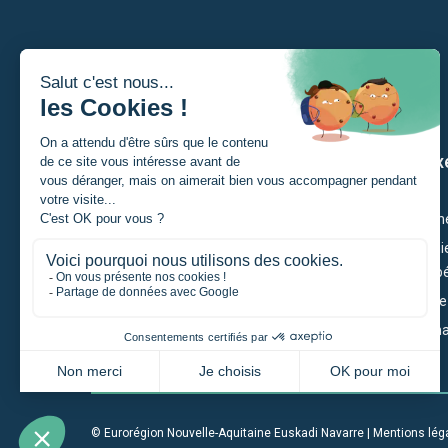
Je suis
Nos ax
Un porteur de projet
Citoyenn
Un étudiant
Économie
et Compét
Une entreprise
Territoir
Une institution
Gouverna
Un particulier
© Eurorégion Nouvelle-Aquitaine Euskadi Navarre |
Mentions lég