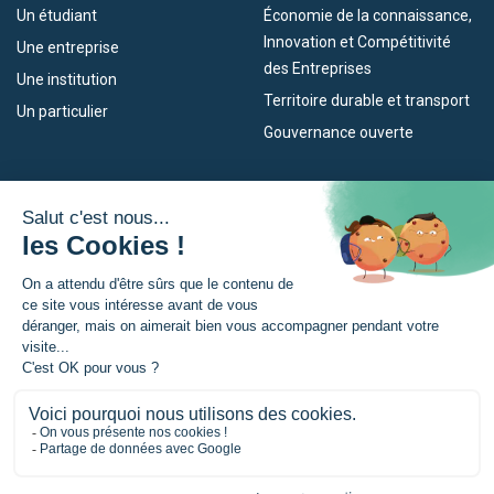
Un étudiant
Économie de la connaissance,
Innovation et Compétitivité
Une entreprise
des Entreprises
Une institution
Territoire durable et transport
Un particulier
Gouvernance ouverte
Nos dispositifs
L’Eurorégion
Empleo
Qu’est-ce que l’Eurorégion ?
Eskola Futura
Actualités
Forma NAEN
Espace presse
TRANSFERMUGA-RREKIN