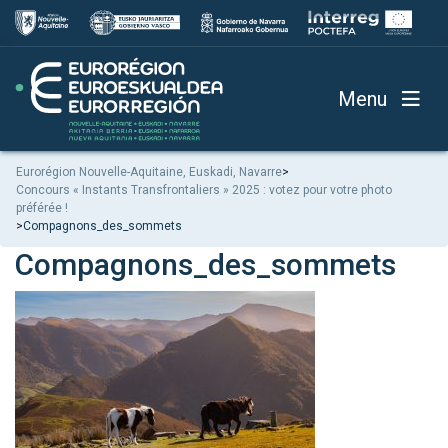
Menu
Eurorégion Nouvelle-Aquitaine, Euskadi, Navarre
>
Concours « Instants Transfrontaliers » 2025 : votez pour votre photo
préférée !
>
Compagnons_des_sommets
Compagnons_des_sommets