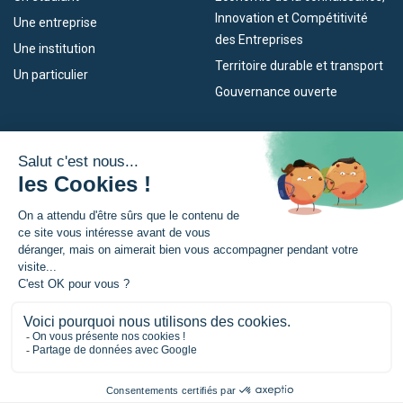
Innovation et Compétitivité
Une entreprise
des Entreprises
Une institution
Territoire durable et transport
Un particulier
Gouvernance ouverte
Nos dispositifs
L’Eurorégion
Empleo
Qu’est-ce que l’Eurorégion ?
Eskola Futura
Actualités
Forma NAEN
Espace presse
TRANSFERMUGA-RREKIN
© Eurorégion Nouvelle-Aquitaine Euskadi Navarre |
Mentions légales
|