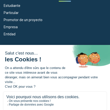
Estudiante
Particular
Promotor de un proyecto
Empresa
Entidad
Nuestros dispositivos
La Eurorregión
Empleo
¿Qué es la Eurorregión?
Eskola Futura
Noticias
Forma NAEN
Area de prensea
TRANSFERMUGA-RREKIN