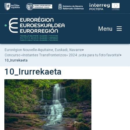
Menu
Eurorégion Nouvelle-Aquitaine, Euskadi, Navarre
>
Concurso «Instantes Transfronterizos» 2024: ¡vota para tu foto favorita!
>
10_Irurrekaeta
10_Irurrekaeta