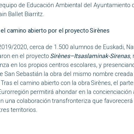
l equipo de Educación Ambienta
l del Ayuntamiento
n Ballet Biarritz.
el camino abierto por el proyecto
Sirènes
 2019/2020
,
cerca de 1.500 alumnos de Euskadi, Na
aron en el proyecto
Sirènes
–
Itsaslaminak
-Sirenas
,
anza en los propios centros escolares, y presencian
de San Sebastián la obra del mismo nombre creada 
. Tras el camino abierto con la obra
Sirènes
, el part
Eurorregión permitirá ahondar en la concienciación
en una colaboración transfronteriza que favorecerá
res territorios.