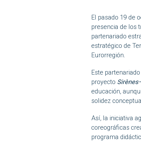
El pasado 19 de o
presencia de los t
partenariado
estr
estratégico de Ter
Eurorregión.
Est
e partenariad
proyecto
Sirènes
educación, aunque
solidez conceptua
Así, la iniciativa
coreográficas crea
programa didáctico