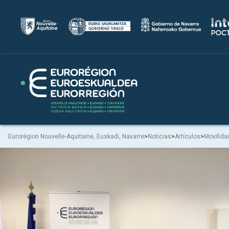
Eurorégion Nouvelle-Aquitaine, Euskadi, Navarre
>
Noticias
>
Artículos
>
Movilida