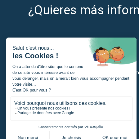
¿Quieres más infor
Soy
Nuestr
Estudiante
Particular
Promotor de un proyecto
Empresa
Entidad