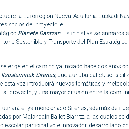
ctubre la Eurorregión Nueva-Aquitania Euskadi Na
res socios del proyecto
,
el
atégico
Planeta
Dantzan
.
La iniciativa se enmarca e
ritorio Sostenible y Transporte del Plan Estratégic
o
se erige en el camino ya iniciado hace dos años co
–
Itsaslaminak
-Sirenas
, que
aunaba
ballet
, sensibil
 esta vez introducirá nuevas temáticas y metodol
l al proyecto
,
y una mayor difusión entre la comun
 aglutinará el ya mencionado
Sirènes
, además de nue
das por Malandain Ballet Biarritz, a las cuales se 
 escolar participativo e innovador, desarrollado p