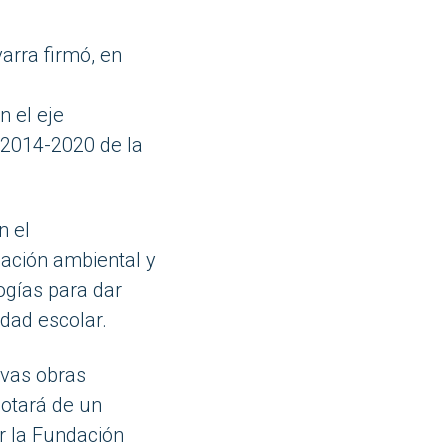
varra
firmó
, en
n el eje
o 2014-2020 de la
n el
ización ambiental y
ogías para dar
idad escolar.
vas obras
dotará de un
or la Fundación