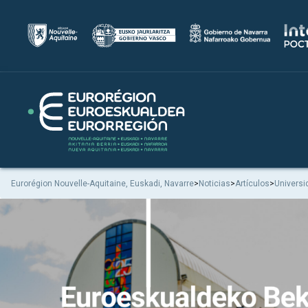
Eurorégion Nouvelle-Aquitaine, Euskadi, Navarre
>
Noticias
>
Artículos
>
Univers