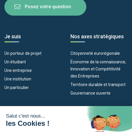
Posez votre question
Je suis
Nos axes stratégiques
Un porteur de projet
Citoyenneté eurorégionale
Un étudiant
Économie de la connaissance,
Innovation et Compétitivité
Une entreprise
des Entreprises
Une institution
Territoire durable et transport
Un particulier
Gouvernance ouverte
Nos dispositifs
L’Eurorégion
Empleo
Qu’est-ce que l’Eurorégion ?