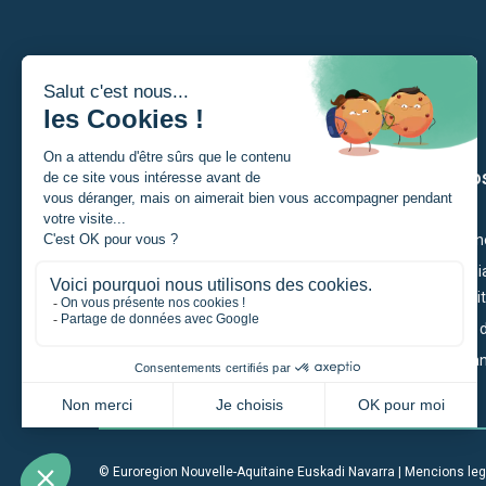
Soi
Los nòs
Un estudiant
Ciutadan
Un particular
Economia
Competiti
Un portaire de projècte
Territòri
Una entrepresa
Governan
Una institucion
© Euroregion Nouvelle-Aquitaine Euskadi Navarra |
Mencions leg