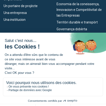
Economia de la coneissença,
Un portaire de projècte
Innovacion e Competitivitat de
Una entrepresa
las Entrepresas
Una institucion
Territòri durable e transpòrt
Governança dobèrta
Los nòstres dispositius
L’Euroregion
Empleo
Qu’es l’Euroregion ?
Eskola Futura
Actualitats
TRANSFERMUGA-RREKIN
Premsa
© Euroregion Nouvelle-Aquitaine Euskadi Navarra |
Mencions legalas
|
Política de confidencialitat
|
Preferéncia per cookies