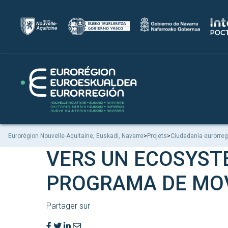
Eurorégion Nouvelle-Aquitaine, Euskadi, Navarre
>
Projets
>
Ciudadanía eurorreg
VERS UN ECOSYST
PROGRAMA DE MOV
Partager sur