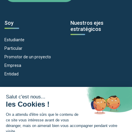
Soy
Nuestros ejes
estratégicos
Estudiante
Particular
Promotor de un proyecto
Empresa
Entidad
Nuestros dispositivos
La Eurorregión
Empleo
¿Qué es la Eurorregión?
Eskola Futura
Noticias
Forma NAEN
Area de prensea