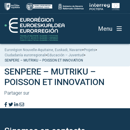
Menu
Eurorégion Nouvelle-Aquitaine, Euskadi, Navarre
>
Projets
>
Ciudadanía eurorregional
>
Educación – Juventud
>
SENPERE – MUTRIKU – POISSON ET INNOVATION
SENPERE – MUTRIKU –
POISSON ET INNOVATION
Partager sur