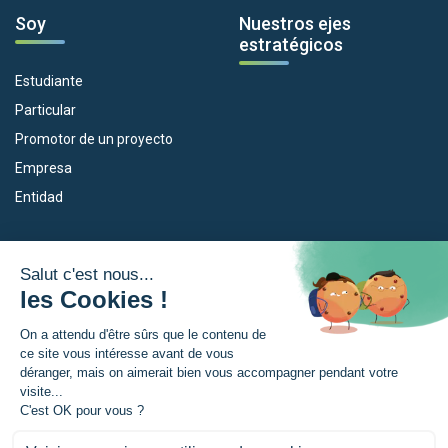
Soy
Nuestros ejes
estratégicos
Estudiante
Particular
Promotor de un proyecto
Empresa
Entidad
Nuestros dispositivos
La Eurorregión
Empleo
¿Qué es la Eurorregión?
Eskola Futura
Noticias
Forma NAEN
Area de prensea
TRANSFERMUGA-RREKIN