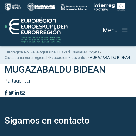
Menu
Eurorégion Nouvelle-Aquitaine, Euskadi, Navarre
>
Projets
>
Ciudadanía eurorregional
>
Educación – Juventud
>
MUGAZABALDU BIDEAN
MUGAZABALDU BIDEAN
Partager sur
Sigamos en
contacto