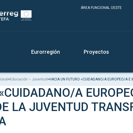
ÁREA FUNCIONAL OESTE
Eurorregión
Proyectos
ional
>
Educación – Juventud
>
HACIA UN FUTURO «CUIDADANO/A EUROPEO/A E 
 «CUIDADANO/A EUROPE
DE LA JUVENTUD TRANS
A