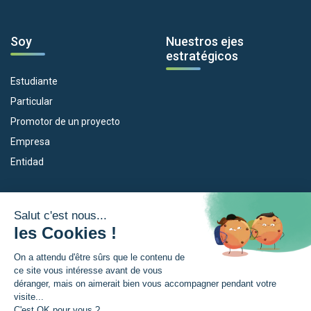
Soy
Nuestros ejes
estratégicos
Estudiante
Particular
Promotor de un proyecto
Empresa
Entidad
Nuestros dispositivos
La Eurorregión
Empleo
¿Qué es la Eurorregión?
Eskola Futura
Noticias
Forma NAEN
Area de prensea
TRANSFERMUGA-RREKIN