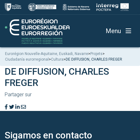
Menu
Eurorégion Nouvelle-Aquitaine, Euskadi, Navarre
>
Projets
>
Ciudadanía eurorregional
>
Cultura
>
DE DIFFUSION, CHARLES FREGER
DE DIFFUSION, CHARLES
FREGER
Partager sur
Sigamos en
contacto