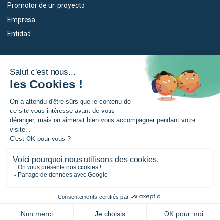
Promotor de un proyecto
Empresa
Entidad
Nuestros dispositivos
La Eurorregión
Empleo
¿Qué es la Eurorregión?
Eskola Futura
Noticias
Forma NAEN
Area de prensea
TRANSFERMUGA-RREKIN
© Eurorregion Nueva Aquitania, Euskadi, Navarra |
Menciones legales
|
Política de confidencialidad
|
Gestión de las cookies