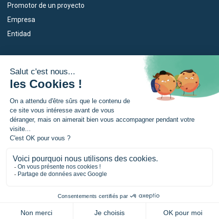
Promotor de un proyecto
Empresa
Entidad
Nuestros dispositivos
La Eurorregión
Empleo
¿Qué es la Eurorregión?
Eskola Futura
Noticias
Forma NAEN
Area de prensea
TRANSFERMUGA-RREKIN
© Eurorregion Nueva Aquitania, Euskadi, Navarra |
Menciones legales
|
Política de confidencialidad
|
Gestión de las cookies