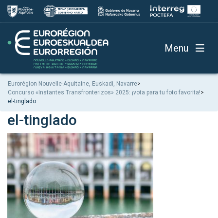
Menu
Eurorégion Nouvelle-Aquitaine, Euskadi, Navarre
>
Concurso «Instantes Transfronterizos» 2025: ¡vota para tu foto favorita!
>
el-tinglado
el-tinglado