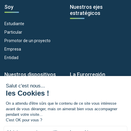
Soy
Nuestros ejes
estratégicos
Estudiante
Particular
Promotor de un proyecto
Empresa
Entidad
Nuestros dispositivos
La Eurorregión
Empleo
¿Qué es la Eurorregión?
Eskola Futura
Noticias
Forma NAEN
Area de prensea
TRANSFERMUGA-RREKIN