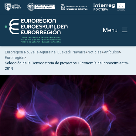
Menu
Eurorégion Nouvelle-Aquitaine, Euskadi, Navarre
>
Noticias
>
Artículos
>
Eurorregión
>
Selección de la Convocatoria de proyectos «Economía del conocimiento»
2019