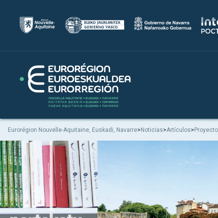
Eurorégion Nouvelle-Aquitaine, Euskadi, Navarre
>
Noticias
>
Artículos
>
Proyect