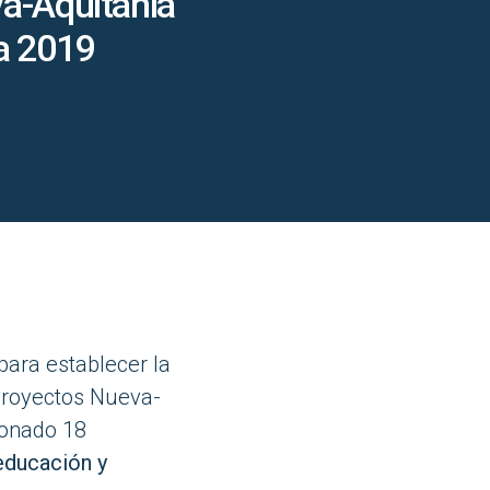
a-Aquitania
a 2019
para establecer la
 proyectos Nueva-
ionado 18
 educación y