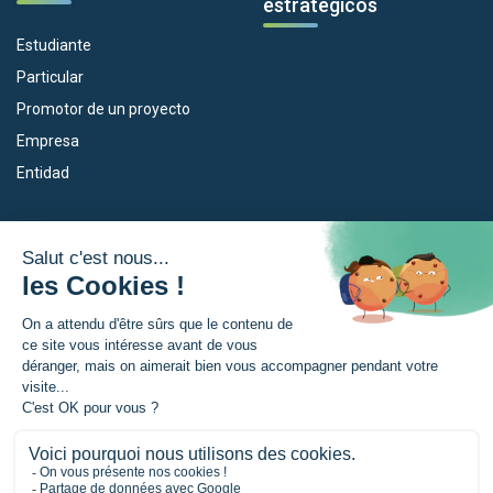
estratégicos
Estudiante
Particular
Promotor de un proyecto
Empresa
Entidad
Nuestros dispositivos
La Eurorregión
Empleo
¿Qué es la Eurorregión?
Eskola Futura
Noticias
Forma NAEN
Area de prensea
TRANSFERMUGA-RREKIN