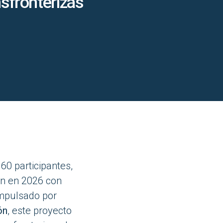
nsfronterizas
60 participantes,
san en 2026 con
Impulsado por
ón
, este proyecto