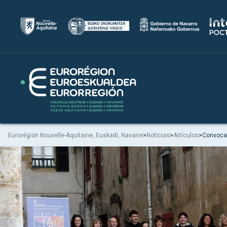
Eurorégion Nouvelle-Aquitaine, Euskadi, Navarre
>
Noticias
>
Artículos
>
Convocato