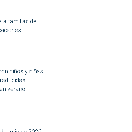
a a familias de
acaciones
con niños y niñas
 reducidas,
 en verano.
6
e julio de 2026