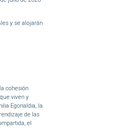
es y se alojarán
la cohesión
 que viven y
ilia Egonaldia, la
rendizaje de las
ompartida, el