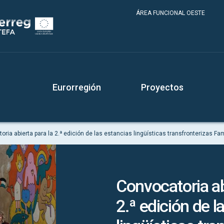
ÁREA FUNCIONAL OESTE
Eurorregión
Proyectos
ria abierta para la 2.ª edición de las estancias lingüísticas transfronterizas Fam
Convocatoria ab
2.ª edición de l