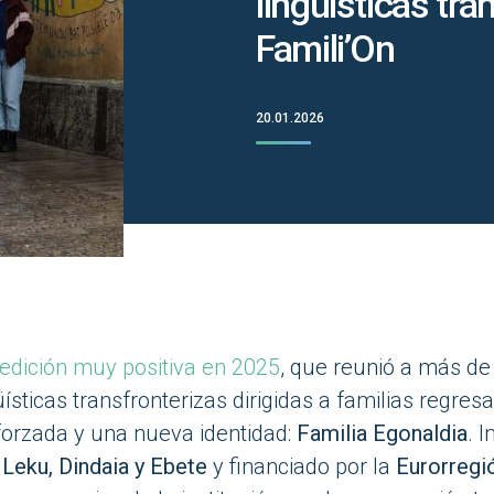
lingüísticas tra
Famili’On
20.01.2026
edición muy positiva en 2025
, que reunió a más de 
üísticas transfronterizas dirigidas a familias regre
orzada y una nueva identidad:
Familia Egonaldia
. 
 Leku, Dindaia y Ebete
y financiado por la
Eurorregi