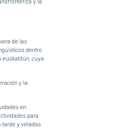
nsfronteriza y la
kera de las
ngüísticos dentro
io euskaldún, cuya
eración y la
ividades en
ctividades para
a tarde y veladas