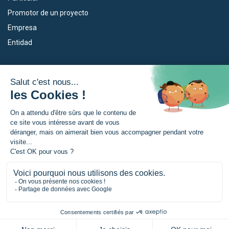
Promotor de un proyecto
Empresa
Entidad
Nuestros dispositivos
La Eurorregión
Empleo
¿Qué es la Eurorregión?
Eskola Futura
Noticias
Forma NAEN
Area de prensea
TRANSFERMUGA-RREKIN
© Eurorregion Nueva Aquitania, Euskadi, Navarra |
Menciones legales
|
Política de confidencialidad
|
Gestión de las cookies