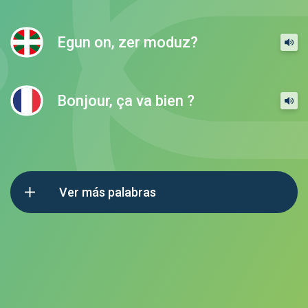
Egun on, zer moduz?
Bonjour, ça va bien ?
Ver más palabras