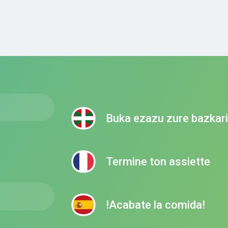
Buka ezazu zure bazkar
Termine ton assiette
!Acabate la comida!