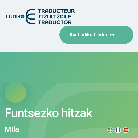
Itxi Ludiko traducteur
Funtsezko hitzak
Mila