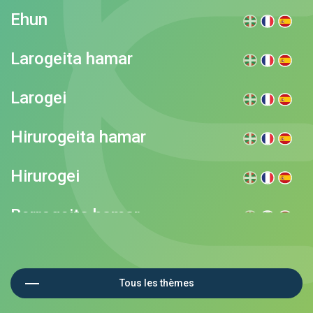
Ehun
Larogeita hamar
Larogei
Hirurogeita hamar
Hirurogei
Berrogeita hamar
Berrogei
Tous les thèmes
Hogeita Hamar